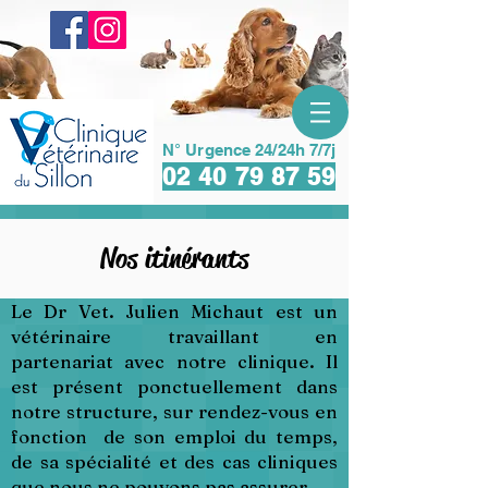
N° Urgence 24/24h 7/7j
02 40 79 87 59
Nos itinérants
Le Dr Vet. Julien Michaut est un
vétérinaire travaillant en
partenariat avec notre clinique. Il
est présent ponctuellement dans
notre structure, sur rendez-vous en
fonction de son emploi du temps,
de sa spécialité et des cas cliniques
que nous ne pouvons pas assurer.