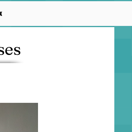
x
ses