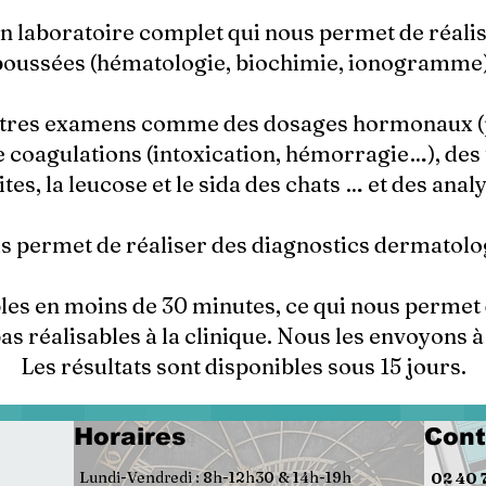
 laboratoire complet qui nous permet de réalis
poussées (hématologie, biochimie, ionogramme)
autres examens comme des dosages hormonaux 
e coagulations (intoxication, hémorragie…), des
tes, la leucose et le sida des chats … et des anal
 permet de réaliser des diagnostics dermatolog
bles en moins de 30 minutes, ce qui nous permet 
as réalisables à la clinique. Nous les envoyons 
Les résultats sont disponibles sous 15 jours.
Plan
Horaires
Cont
Lundi-Vendredi : 8h-12h30 & 14h-19h
02 40 