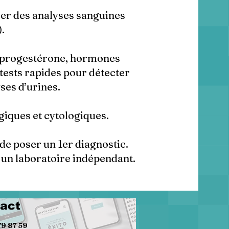
er des analyses sanguines
.
(progestérone, hormones
 tests rapides pour détecter
yses d’urines.
iques et cytologiques.
de poser un 1er diagnostic.
à un laboratoire indépendant.
act
79 87 59