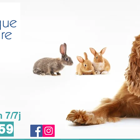
 7/7j
 59