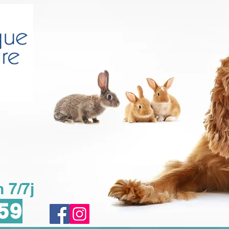
 7/7j
 59