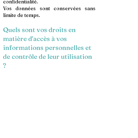
confidentialité.
Vos données sont conservées sans
limite de temps.
Quels sont vos droits en
matière d’accès à vos
informations personnelles et
de contrôle de leur utilisation
?
Vous avez le droit :
de demander un exemplaire des
informations personnelles traitées par
nos soins ;
d’exiger la correction de vos
informations personnelles ;
d’exiger la suppression de vos
informations personnelles ou de
limiter les façons dont nous pouvons
utiliser vos informations personnelles